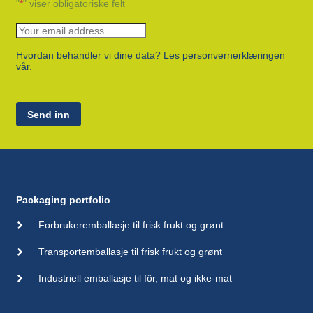
"
*
" viser obligatoriske felt
Hvordan behandler vi dine data? Les personvernerklæringen
vår.
Send inn
Packaging portfolio
Forbrukeremballasje til frisk frukt og grønt
Transportemballasje til frisk frukt og grønt
Industriell emballasje til fôr, mat og ikke-mat