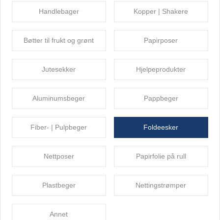
Handlebager
Kopper | Shakere
Bøtter til frukt og grønt
Papirposer
Jutesekker
Hjelpeprodukter
Aluminumsbeger
Pappbeger
Fiber- | Pulpbeger
Foldeesker
Nettposer
Papirfolie på rull
Plastbeger
Nettingstrømper
Annet