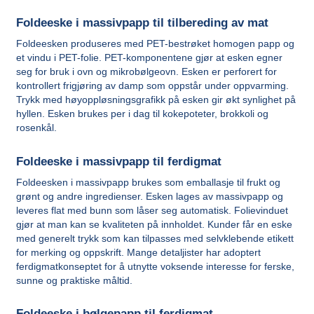
Foldeeske i massivpapp til tilbereding av mat
Foldeesken produseres med PET-bestrøket homogen papp og
et vindu i PET-folie. PET-komponentene gjør at esken egner
seg for bruk i ovn og mikrobølgeovn. Esken er perforert for
kontrollert frigjøring av damp som oppstår under oppvarming.
Trykk med høyoppløsningsgrafikk på esken gir økt synlighet på
hyllen. Esken brukes per i dag til kokepoteter, brokkoli og
rosenkål.
Foldeeske i massivpapp til ferdigmat
Foldeesken i massivpapp brukes som emballasje til frukt og
grønt og andre ingredienser. Esken lages av massivpapp og
leveres flat med bunn som låser seg automatisk. Folievinduet
gjør at man kan se kvaliteten på innholdet. Kunder får en eske
med generelt trykk som kan tilpasses med selvklebende etikett
for merking og oppskrift. Mange detaljister har adoptert
ferdigmatkonseptet for å utnytte voksende interesse for ferske,
sunne og praktiske måltid.
Foldeeske i bølgepapp til ferdigmat