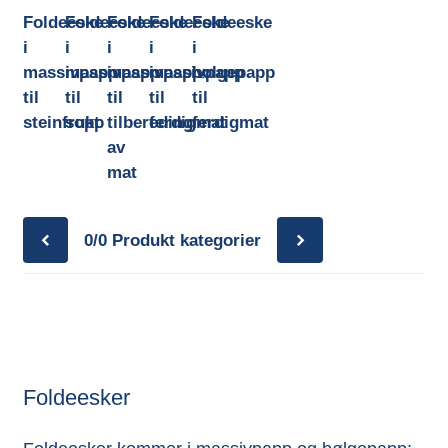
Foldeeske
Foldeeske
Foldeeske
Foldeeske
Foldeeske
i
i
i
i
i
massivpapp
massivpapp
massivpapp
massivpapp
bølgepapp
til
til
til
til
til
steinfrukt
sopp
tilbereding
ferdigmat
ferdigmat
av
mat
0/0
Produkt kategorier
Foldeesker