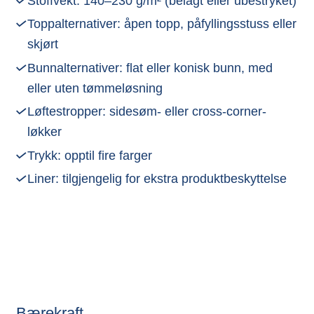
Stoffvekt: 140–230 g/m² (belagt eller ubestryket)
Toppalternativer: åpen topp, påfyllingsstuss eller
skjørt
Bunnalternativer: flat eller konisk bunn, med
eller uten tømmeløsning
Løftestropper: sidesøm- eller cross-corner-
løkker
Trykk: opptil fire farger
Liner: tilgjengelig for ekstra produktbeskyttelse
Bærekraft