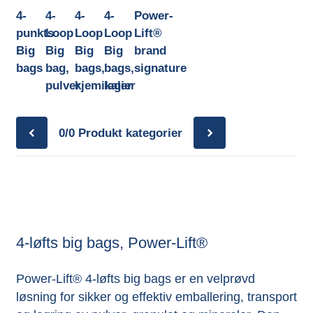
4-
4-
4-
4-
Power-
punkts
Loop
Loop
Loop
Lift®
Big
Big
Big
Big
brand
bags
bag,
bags,
bags,
signature
pulver
kjemikalier
lager
0/0
Produkt kategorier
4-løfts big bags, Power-Lift®
Power-Lift® 4-løfts big bags er en velprøvd
løsning for sikker og effektiv emballering, transport