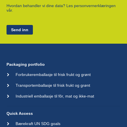
Hvordan behandler vi dine data? Les personvernerklæringen
vår.
Send inn
Packaging portfolio
Forbrukeremballasje til frisk frukt og grønt
Transportemballasje til frisk frukt og grønt
Industriell emballasje til fôr, mat og ikke-mat
Quick Access
Bærekraft UN SDG goals