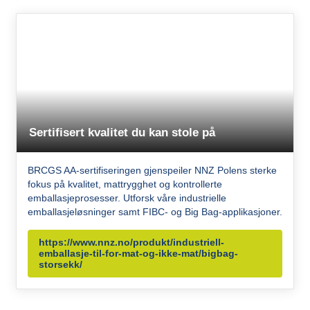
Sertifisert kvalitet du kan stole på
BRCGS AA-sertifiseringen gjenspeiler NNZ Polens sterke
fokus på kvalitet, mattrygghet og kontrollerte
emballasjeprosesser. Utforsk våre industrielle
emballasjeløsninger samt FIBC- og Big Bag-applikasjoner.
https://www.nnz.no/produkt/industriell-
emballasje-til-for-mat-og-ikke-mat/bigbag-
storsekk/