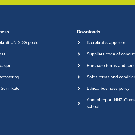
cess
Downloads
kraft UN SDG goals
Bærekraftsrapporter
oss
Suppliers code of conduc
vasjon
Purchase terms and cond
tetsstyring
Sales terms and conditio
Sertifikater
Ethical business policy
Annual report NNZ-Qua
school