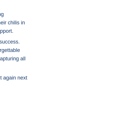
ng
ir chilis in
pport.
 success.
rgettable
apturing all
t again next