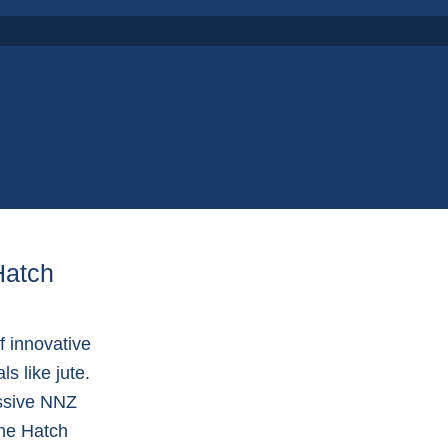
Hatch
f innovative
s like jute.
essive NNZ
the Hatch