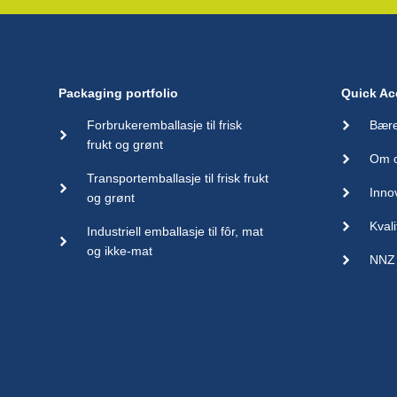
Packaging portfolio
Quick Ac
Forbrukeremballasje til frisk
Bære
frukt og grønt
Om 
Transportemballasje til frisk frukt
Inno
og grønt
Kvali
Industriell emballasje til fôr, mat
og ikke-mat
NNZ 