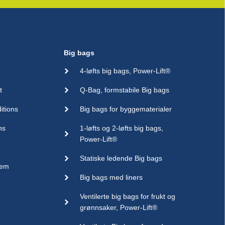
Big bags
4-løfts big bags, Power-Lift®
t
Q-Bag, formstabile Big bags
itions
Big bags for byggematerialer
ns
1-løfts og 2-løfts big bags,
Power-Lift®
Statiske ledende Big bags
sem
Big bags med liners
Ventilerte big bags for frukt og
grønnsaker, Power-Lift®