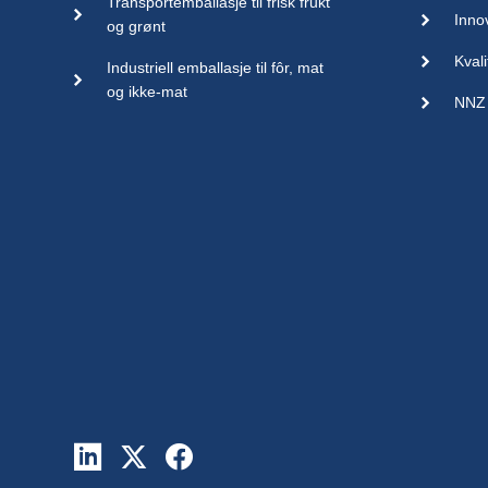
Transportemballasje til frisk frukt
Inno
og grønt
Kvali
Industriell emballasje til fôr, mat
og ikke-mat
NNZ 