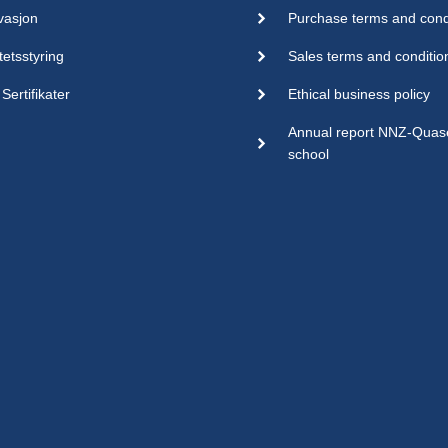
vasjon
Purchase terms and cond
tetsstyring
Sales terms and conditio
Sertifikater
Ethical business policy
Annual report NNZ-Qua
school