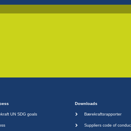
cess
Downloads
kraft UN SDG goals
Bærekraftsrapporter
oss
Suppliers code of conduc