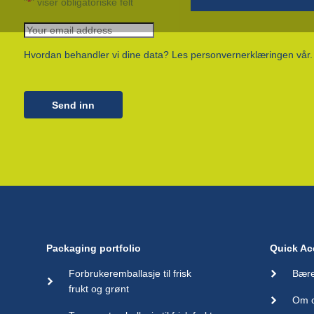
"
*
" viser obligatoriske felt
Papirposer
Pappbeger
Hvordan behandler vi dine data? Les personvernerklæringen vår.
Plastbeger
Plastfolie på rull
Plastfolieposer
Send inn
Packaging portfolio
Quick Ac
Forbrukeremballasje til frisk
Bære
frukt og grønt
Om 