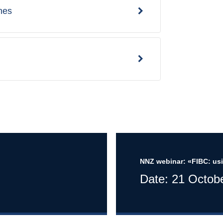
nes
NNZ webinar: «FIBC: usi
Date: 21 Octob