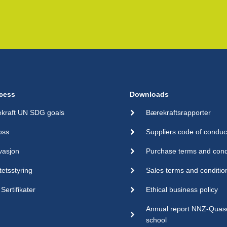
cess
Downloads
kraft UN SDG goals
Bærekraftsrapporter
oss
Suppliers code of conduc
vasjon
Purchase terms and cond
tetsstyring
Sales terms and conditio
Sertifikater
Ethical business policy
Annual report NNZ-Qua
school