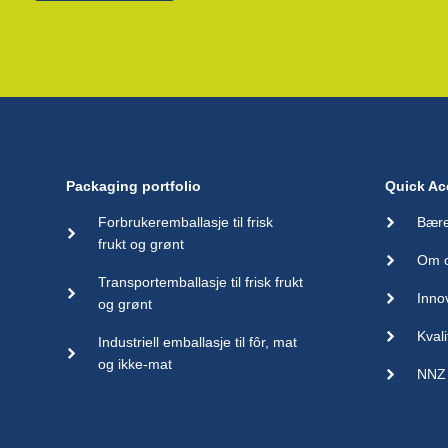
Packaging portfolio
Quick Ac
Forbrukeremballasje til frisk
Bære
frukt og grønt
Om 
Transportemballasje til frisk frukt
Inno
og grønt
Kvali
Industriell emballasje til fôr, mat
og ikke-mat
NNZ 