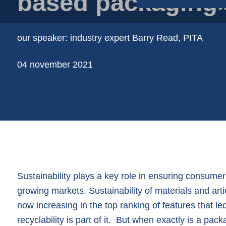
based packaging
Papirposer
Pappbeger
our speaker: industry expert Barry Read, PITA
Plastbeger
Plastfolie på rull
04 november 2021
Plastfolieposer
Sustainability plays a key role in ensuring consume
growing markets. Sustainability of materials and arti
now increasing in the top ranking of features that l
recyclability is part of it. But when exactly is a pac