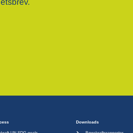
hetsbrev.
cess
Downloads
kraft UN SDG goals
Bærekraftsrapporter