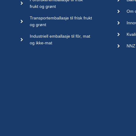
frukt og grønt
Om 
Transportemballasje til frisk frukt
Inno
og grønt
Kvali
Industriell emballasje til fôr, mat
og ikke-mat
NNZ 