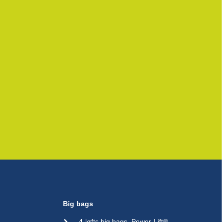
Big bags
4-løfts big bags, Power-Lift®