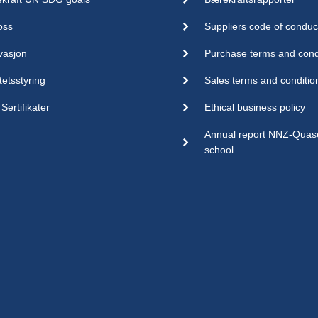
oss
Suppliers code of conduc
vasjon
Purchase terms and cond
tetsstyring
Sales terms and conditio
Sertifikater
Ethical business policy
Annual report NNZ-Qua
school