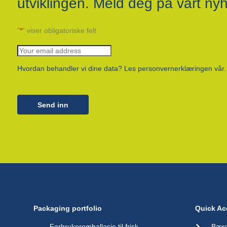
utviklingen. Meld deg på vårt ny
"
*
" viser obligatoriske felt
Hvordan behandler vi dine data? Les personvernerklæringen vår.
Send inn
Packaging portfolio
Quick Ac
Forbrukeremballasje til frisk
Bære