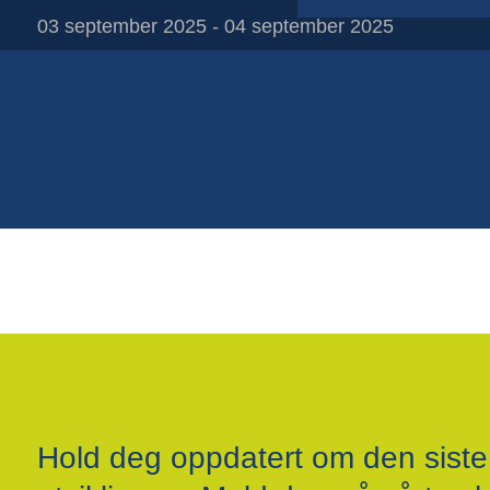
03 september 2025 - 04 september 2025
Papirposer
Pappbeger
Plastbeger
Plastfolie på rull
Plastfolieposer
Hold deg oppdatert om den siste