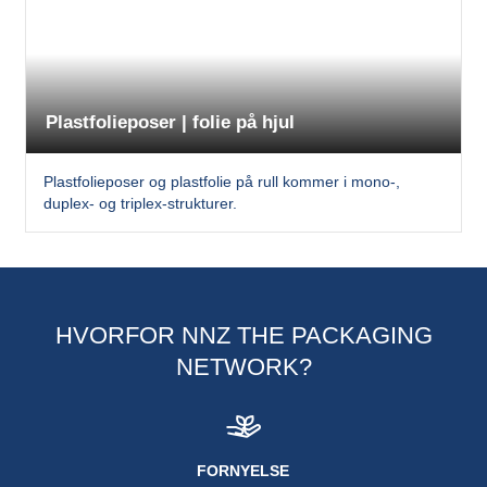
Plastfolieposer | folie på hjul
Plastfolieposer og plastfolie på rull kommer i mono-,
duplex- og triplex-strukturer.
HVORFOR NNZ THE PACKAGING
NETWORK?
FORNYELSE