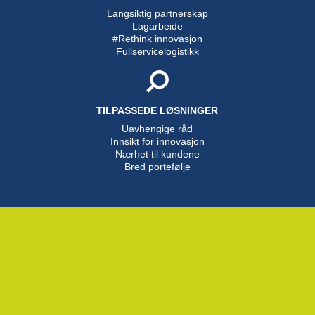
Langsiktig partnerskap
Lagarbeide
#Rethink innovasjon
Fullservicelogistikk
TILPASSEDE LØSNINGER
Uavhengige råd
Innsikt for innovasjon
Nærhet til kundene
Bred portefølje