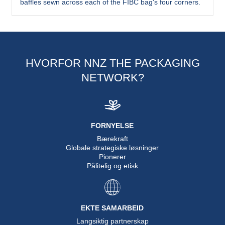
baffles sewn across each of the FIBC bag's four corners.
HVORFOR NNZ THE PACKAGING
NETWORK?
FORNYELSE
Bærekraft
Globale strategiske løsninger
Pionerer
Pålitelig og etisk
EKTE SAMARBEID
Langsiktig partnerskap