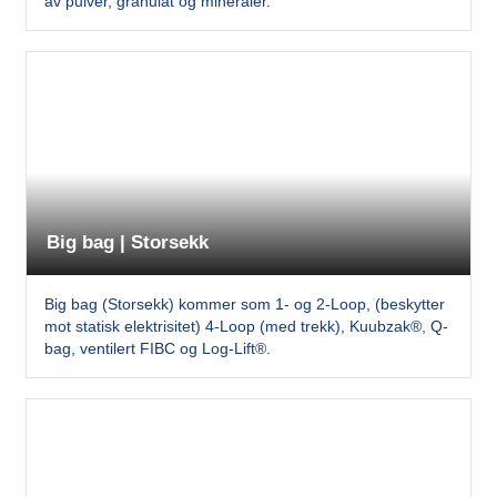
av pulver, granulat og mineraler.
Big bag | Storsekk
Big bag (Storsekk) kommer som 1- og 2-Loop, (beskytter
mot statisk elektrisitet) 4-Loop (med trekk), Kuubzak®, Q-
bag, ventilert FIBC og Log-Lift®.