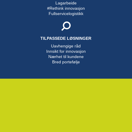
Lagarbeide
#Rethink innovasjon
Fullservicelogistikk
TILPASSEDE LØSNINGER
Uavhengige råd
Innsikt for innovasjon
Nærhet til kundene
Bred portefølje