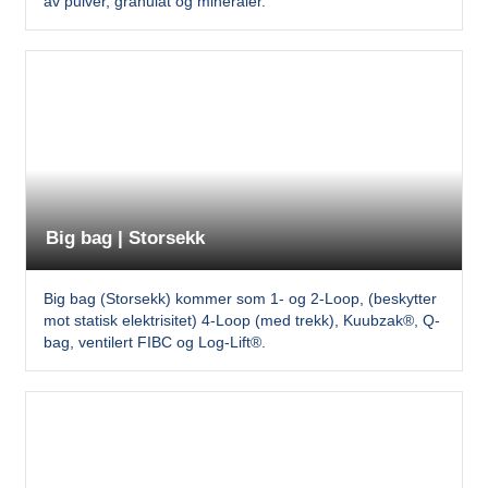
av pulver, granulat og mineraler.
Big bag | Storsekk
Big bag (Storsekk) kommer som 1- og 2-Loop, (beskytter
mot statisk elektrisitet) 4-Loop (med trekk), Kuubzak®, Q-
bag, ventilert FIBC og Log-Lift®.