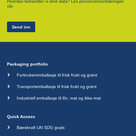
Hvordan behandler vi dine data? Les personvernerklæringen
vår.
Send inn
Packaging portfolio
Forbrukeremballasje til frisk frukt og grønt
Transportemballasje til frisk frukt og grønt
Industriell emballasje til fôr, mat og ikke-mat
Quick Access
Bærekraft UN SDG goals