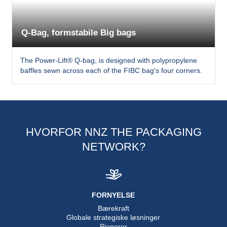
Q-Bag, formstabile Big bags
The Power-Lift® Q-bag, is designed with polypropylene
baffles sewn across each of the FIBC bag's four corners.
HVORFOR NNZ THE PACKAGING
NETWORK?
FORNYELSE
Bærekraft
Globale strategiske løsninger
Pionerer